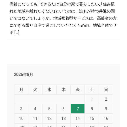
高齢になっても｢できるだけ自分の家で暮らしたい｣｢住み慣
れた地域を離れたくない｣というのは、誰もが持つ共通の願
いではないでしょうか。地域密着型サービスは、高齢者の方
にできる限り自宅で過ごしていただくための、地域全体でサ
ポ […]
2026年8月
月
火
水
木
金
土
日
1
2
3
4
5
6
7
8
9
10
11
12
13
14
15
16